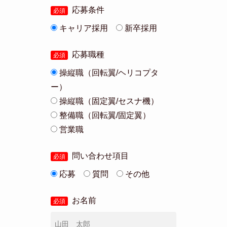
応募条件
必須
キャリア採用
新卒採用
応募職種
必須
操縦職（回転翼/ヘリコプタ
ー）
操縦職（固定翼/セスナ機）
整備職（回転翼/固定翼）
営業職
問い合わせ項目
必須
応募
質問
その他
お名前
必須