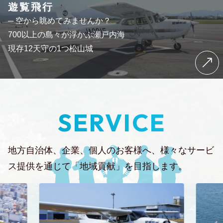
遊覧飛行
─ 空から眺めてみませんか？
700以上の島々が浮かぶ瀬戸内海
現存12天守の1つ松山城
SERVICE
地方自治体、企業、個人のお客様へ、
様々なサービ
ス提供を通じて「地域貢献」を目指します。