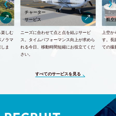
ャーター
ビス
航空撮影
に合わせて点と点を結ぶサービ
上空からの撮影にはセス
イムパフォーマンス向上が求めら
す。長距離・長時間の飛
日、移動時間短縮にお役立てくだ
ての撮影にも対応するこ
すべてのサービスを見る